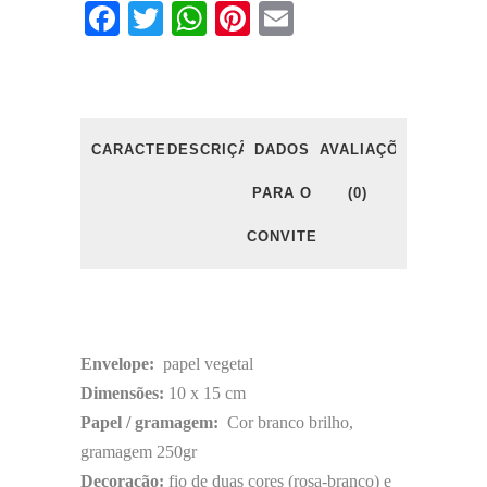
Facebook
Twitter
WhatsApp
Pinterest
Email
CARACTERÍSTICAS
DESCRIÇÃO
DADOS
AVALIAÇÕES
PARA O
(0)
CONVITE
Envelope:
papel vegetal
Dimensões:
10 x 15 cm
Papel / gramagem:
Cor branco brilho,
gramagem 250gr
Decoração:
fio de duas cores (rosa-branco) e