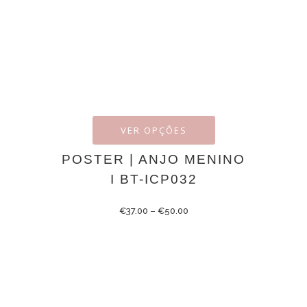
VER OPÇÕES
POSTER | ANJO MENINO
I BT-ICP032
€
37.00
–
€
50.00