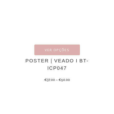
VER OPÇÕES
POSTER | VEADO I BT-
ICP047
€
37.00
–
€
50.00