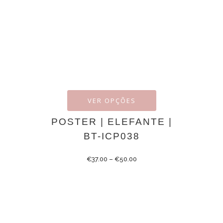
VER OPÇÕES
POSTER | ELEFANTE |
BT-ICP038
€
37.00
–
€
50.00