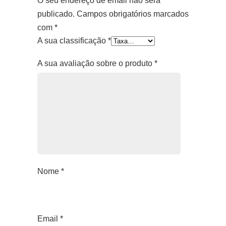
O seu endereço de email não será
publicado.
Campos obrigatórios marcados
com
*
A sua classificação
*
A sua avaliação sobre o produto
*
Nome
*
Email
*