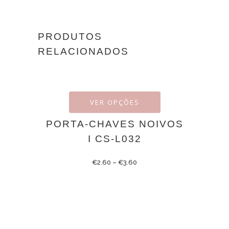
PRODUTOS
RELACIONADOS
VER OPÇÕES
PORTA-CHAVES NOIVOS
I CS-L032
€
2.60
–
€
3.60