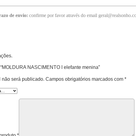
razo de envio:
confirme por favor através do email geral@realsonho.
ações.
iar “MOLDURA NASCIMENTO I elefante menina”
 não será publicado.
Campos obrigatórios marcados com
*
 produto
*