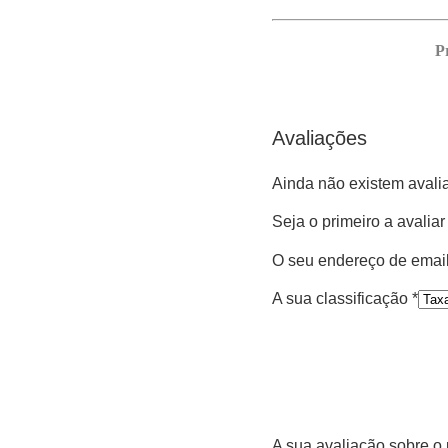
P
Avaliações
Ainda não existem avali
Seja o primeiro a aval
O seu endereço de email
A sua classificação
*
A sua avaliação sobre o