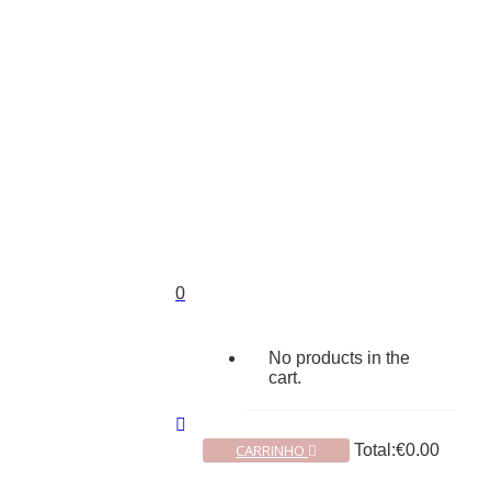
0
No products in the
cart.
CARRINHO
Total:
€
0.00