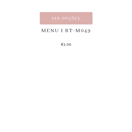
VER OPÇÕES
MENU I BT-M049
€
1.00