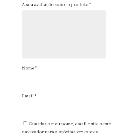
1
2
3
4
5
A sua avaliação sobre o produto
*
Nome
*
Email
*
Guardar o meu nome, email e site neste
navegador para a próxima vez que eu