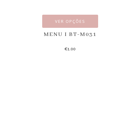
VER OPÇÕES
MENU I BT-M031
€
1.00