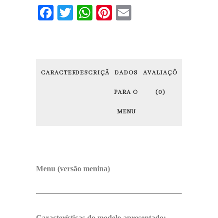
Facebook
Twitter
WhatsApp
Pinterest
Email
CARACTERÍSTICAS
DESCRIÇÃO
DADOS
AVALIAÇÕES
PARA O
(0)
MENU
Menu (versão menina)
Características do modelo apresentado: