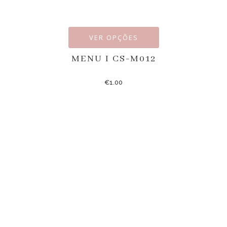
VER OPÇÕES
MENU I CS-M012
€
1.00