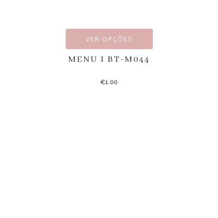
VER OPÇÕES
MENU I BT-M044
€
1.00