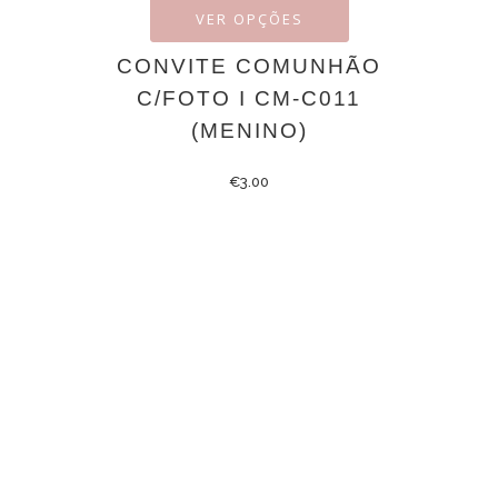
VER OPÇÕES
CONVITE COMUNHÃO
C/FOTO I CM-C011
(MENINO)
€
3.00