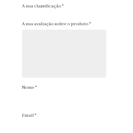
A sua classificação
*
1
2
3
4
5
A sua avaliação sobre o produto
*
Nome
*
Email
*