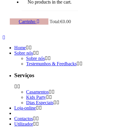
No products in the cart.
Carrinho
Total:
€
0.00
Home
Sobre nós
Sobre nós
Testemunhos & Feedbacks
Serviços
Casamentos
Kids Party
Dias Especiais
Loja-online
Contactos
Utilizador