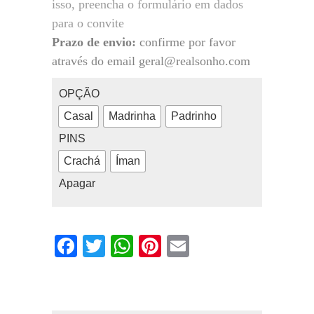
isso, preencha o formulário em dados
para o convite
Prazo de envio:
confirme por favor
através do email geral@realsonho.com
OPÇÃO
Casal
Madrinha
Padrinho
PINS
Crachá
Íman
Apagar
Facebook
Twitter
WhatsApp
Pinterest
Email