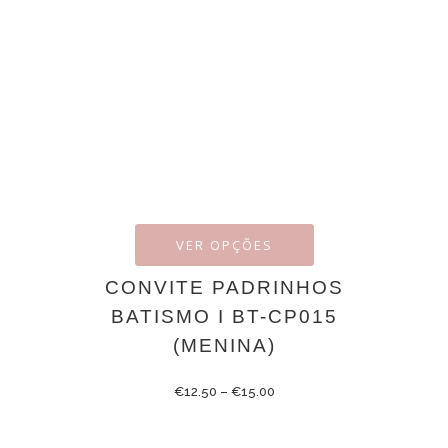
VER OPÇÕES
CONVITE PADRINHOS
BATISMO I BT-CP015
(MENINA)
€
12.50
–
€
15.00