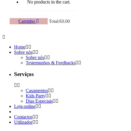
No products in the cart.
Carrinho
Total:
€
0.00
Home
Sobre nós
Sobre nós
Testemunhos & Feedbacks
Serviços
Casamentos
Kids Party
Dias Especiais
Loja-online
Contactos
Utilizador