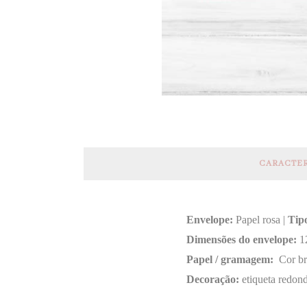
CARACTER
Envelope:
Papel rosa |
Tip
Dimensões do envelope:
1
Papel / gramagem:
Cor br
Decoração:
etiqueta redon