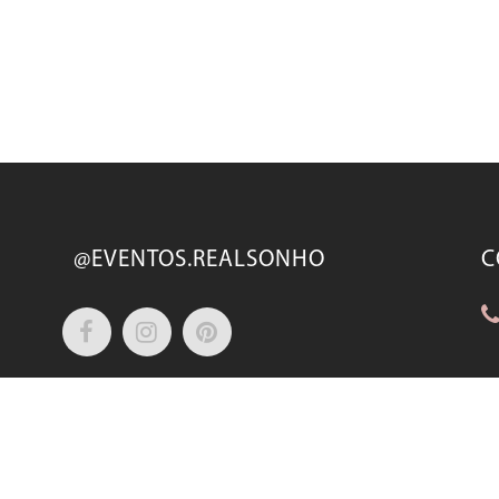
@EVENTOS.REALSONHO
C
@CONVITES.REALSONHO
L