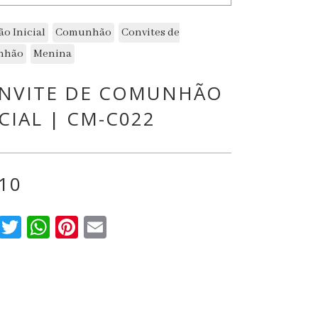
ão Inicial
Comunhão
Convites de
nhão
Menina
NVITE DE COMUNHÃO
ICIAL | CM-C022
.10
Facebook
Twitter
WhatsApp
Pinterest
Email