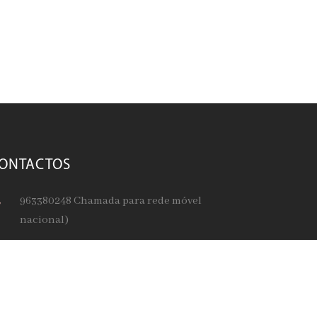
ONTACTOS
963380248 Chamada para rede móvel
nacional)
geral@realsonho.com
IVRO DE RECLAMAÇÕES