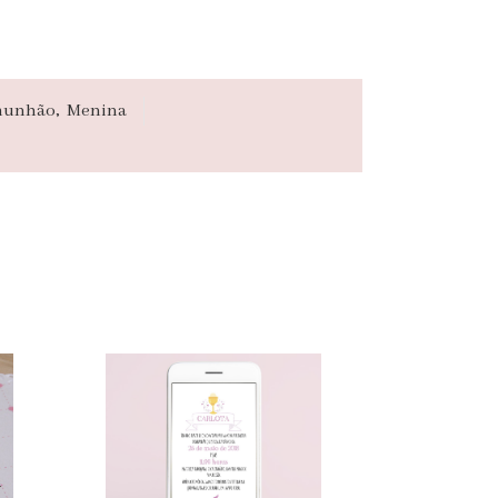
omunhão
,
Menina