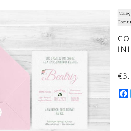
Coleç
Comu
CO
IN
€
3