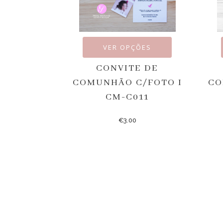
VER OPÇÕES
CONVITE DE
COMUNHÃO C/FOTO I
CO
CM-C011
€
3.00