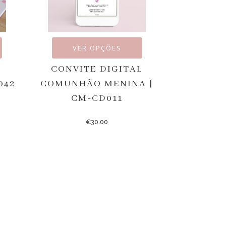
VER OPÇÕES
CONVITE DIGITAL
042
COMUNHÃO MENINA |
CM-CD011
€
30.00