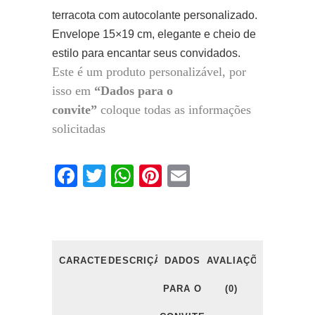
terracota com autocolante personalizado.
Envelope 15×19 cm, elegante e cheio de
estilo para encantar seus convidados.
Este é um produto personalizável, por
isso em
“Dados para o
convite”
coloque todas as informações
solicitadas
Facebook
Twitter
WhatsApp
Pinterest
Email
CARACTERÍSTICAS
DESCRIÇÃO
DADOS
AVALIAÇÕES
PARA O
(0)