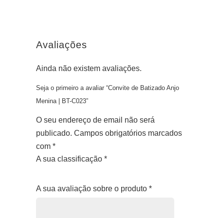
Avaliações
Ainda não existem avaliações.
Seja o primeiro a avaliar “Convite de Batizado Anjo
Menina | BT-C023”
O seu endereço de email não será
publicado.
Campos obrigatórios marcados
com
*
A sua classificação
*
1
2
3
4
5
A sua avaliação sobre o produto
*