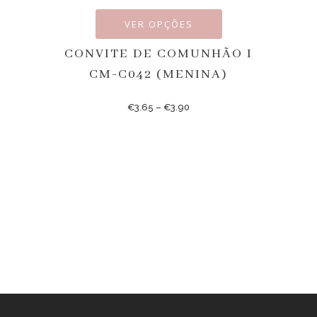
VER OPÇÕES
CONVITE DE COMUNHÃO I
CM-C042 (MENINA)
€
3.65
–
€
3.90