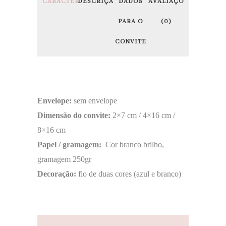
CARACTERÍSTICAS
DESCRIÇÃO
DADOS
AVALIAÇÕES
PARA O
(0)
CONVITE
Envelope:
sem envelope
Dimensão do convite:
2×7 cm / 4×16 cm /
8×16 cm
Papel / gramagem:
Cor branco brilho,
gramagem 250gr
Decoração:
fio de duas cores (azul e branco)