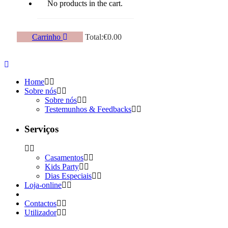
No products in the cart.
Carrinho
Total:
€
0.00
Home
Sobre nós
Sobre nós
Testemunhos & Feedbacks
Serviços
Casamentos
Kids Party
Dias Especiais
Loja-online
Contactos
Utilizador