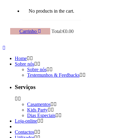
No products in the cart.
Carrinho
Total:
€
0.00
Home
Sobre nós
Sobre nós
Testemunhos & Feedbacks
Serviços
Casamentos
Kids Party
Dias Especiais
Loja-online
Contactos
Utilizador