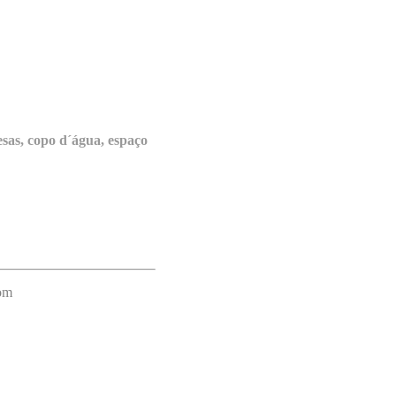
esas, copo d´água, espaço
com