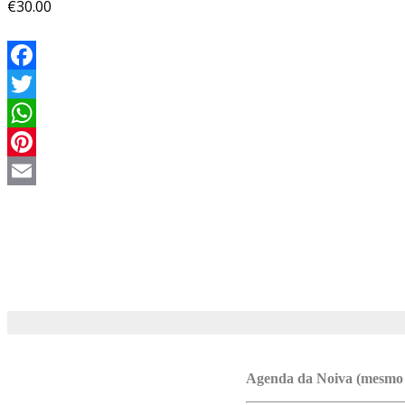
€
30.00
Facebook
Twitter
WhatsApp
Pinterest
Email
Agenda da Noiva (m
esmo 