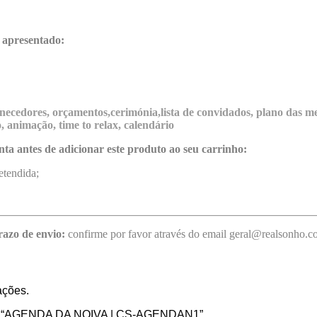
 apresentado:
necedores, orçamentos,cerimónia,lista de convidados, plano das m
o, animação, time to relax, calendário
nta antes de adicionar este produto ao seu carrinho:
etendida;
razo de envio:
confirme por favor através do email geral@realsonho.
ações.
liar “AGENDA DA NOIVA | CS-AGENDAN1”