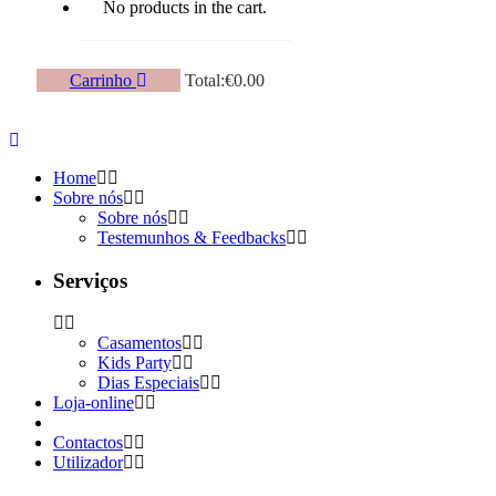
No products in the cart.
Carrinho
Total:
€
0.00
Home
Sobre nós
Sobre nós
Testemunhos & Feedbacks
Serviços
Casamentos
Kids Party
Dias Especiais
Loja-online
Contactos
Utilizador